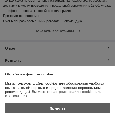
Так как сама не смогла присутствовать на похоронах, то заказала 
доставку к месту проведения прощальной церемонии к 12.00, указав 
телефон человека, который его там примет.

Привезли все вовремя.

Очень понравилось с ними работать. Рекомендую.
Показать все отзывы
О нас
Контакты
Доставка и оплата
Обработка файлов cookie
Мы используем файлы cookies для обеспечения удобства
График работы
пользователей портала и предоставления персональных
рекомендаций.
Вы можете настроить файлы cookies или
отключить их.
Полная версия сайта
Принять
Политика обработки cookies