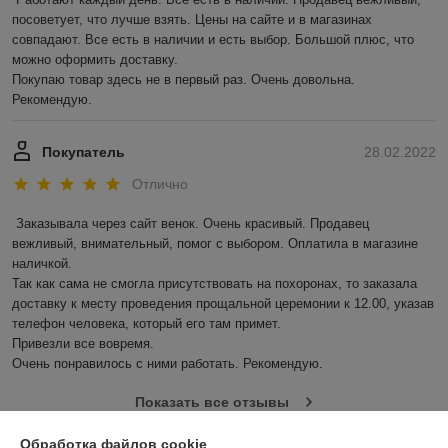
посоветует, что лучше взять. Цены на сайте и в магазинах 
совпадают. Все есть в наличии и есть выбор. Большой плюс, что 
можно оформить доставку.

Покупаю товар здесь не в первый раз. Очень довольна. 
Рекомендую.
Покупатель
28.02.2022
Отлично
Заказывала через сайт венок. Очень красивый. Продавец 
вежливый, внимательный, помог с выбором. Оплатила в магазине 
наличкой.

Так как сама не смогла присутствовать на похоронах, то заказала 
доставку к месту проведения прощальной церемонии к 12.00, указав 
телефон человека, который его там примет.

Привезли все вовремя.

Очень понравилось с ними работать. Рекомендую.
Показать все отзывы
Обработка файлов cookie