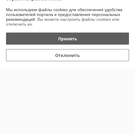
О нас
Мы используем файлы cookies для обеспечения удобства
пользователей портала и предоставления персональных
рекомендаций.
Вы можете настроить файлы cookies или
Контакты
отключить их.
Доставка и оплата
Принять
График работы
Отклонить
Полная версия сайта
Политика обработки cookies
Сайт создан на платформе Deal.by
Информация для покупателя