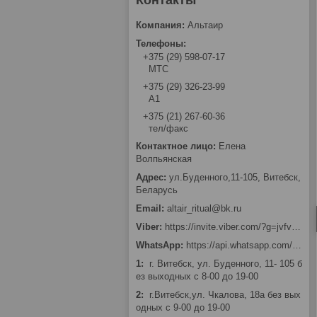
Альтаир
+375 (29) 598-07-17
МТС
+375 (29) 326-23-99
А1
+375 (21) 267-60-36
тел/факс
Елена
Волпьянская
ул.Буденного,11-105, Витебск,
Беларусь
altair_ritual@bk.ru
https://invite.viber.com/?g=jvfv2Bi_0FGtFKVepffKPH0MRV7wqtkn
https://api.whatsapp.com/send?phone=375293262399
1
г. Витебск, ул. Буденного, 11- 105 б
ез выходных с 8-00 до 19-00
2
г.Витебск,ул. Чкалова, 18а без вых
одных с 9-00 до 19-00