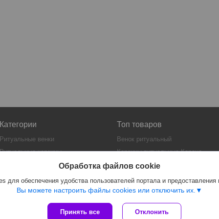
Категории
Топ товаров
Ритуальные венки
Венок ритуальный
Ритуальные корзины
Корзины ритуальные Корона
Гробы
Ритуальная искусственная
Обработка файлов cookie
еловая нить
Искусственная еловая нить
s для обеспечения удобства пользователей портала и предоставления
Гроб Элит
Вы можете настроить файлы cookies или отключить их.
Принять все
Отклонить
Сайт создан на платформе Deal.by