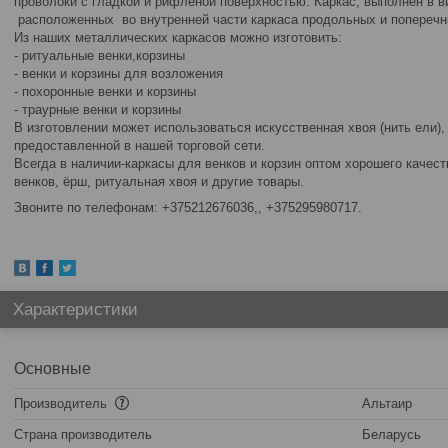
проволоки с гладкой и рифлёной поверхностью. Каркас, выполнен в в
расположенных во внутренней части каркаса продольных и поперечн
Из наших металлических каркасов можно изготовить:
- ритуальные венки,корзины
- венки и корзины для возложения
- похоронные венки и корзины
- траурные венки и корзины
В изготовлении может использоваться искусственная хвоя (нить ели),
предоставленной в нашей торговой сети.
Всегда в наличии-каркасы для венков и корзин оптом хорошего качес
венков, ёрш, ритуальная хвоя и другие товары.
Звоните по телефонам:
+375212676036,
+375295980717.
Характеристики
Основные
Производитель
Альтаир
Страна производитель
Беларусь