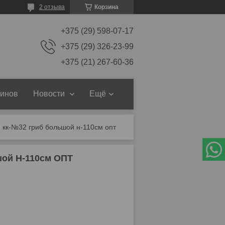
2 отзыва
Корзина
+375 (29) 598-07-17
+375 (29) 326-23-99
+375 (21) 267-60-36
зинов
Новости
Ещё
 кк-№32 гриб большой н-110см опт
шой Н-110см ОПТ