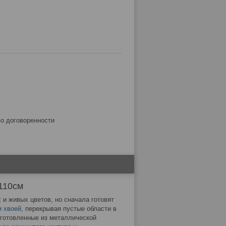
по договоренности
110см
 и живых цветов, но сначала готовят
и хвоей
, перекрывая пустые области в
зготовленные из металлической