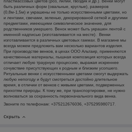
пластмассовых цветов (роз, лилий, гвоздик и др.). Венки могут
быть различных форм (овальные, круглые), размеров
(0,8м-1,5м) и украшены не только искусственными цветами, но
и лентами, свечами, зеленью, декорированой сеткой и другими
предметами, имеющими символическое значение, для
родственников умершего. Венок может быть украшен лентой с
именной надписью (изготавливается на месте). Венки
изготавливается в различных цветовых гаммах. В магазине мы
всегда можем предложить вам несколько вариантов изделия.
При производстве венков, в цехах ООО Альтаир, применяются
качественные материалы, пышная композиция которых всегда
отличает любую траурную процессию, выражая искреннее
сочувствие присутствующих к родным и близким усопшего.
Ритуальные венки с искусственными цветами смогут выдержать
любую непогоду и будут смотреться достойно длительное
время, в отличии от венков с живыми цветами, подверженных
прихотям природы. К тому же, при транспортировке, не нужно
волноваться за сохранность первоначального вида венка.
Звоните по телефонам:
+375212676036,
+375295980717.
Скрыть