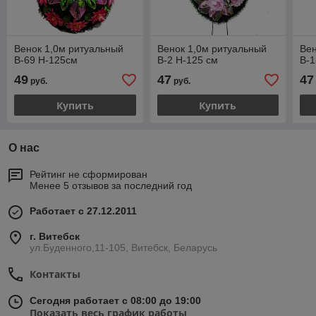
Венок 1,0м ритуальный
Венок 1,0м ритуальный
Вен
В-69 Н-125см
В-2 H-125 см
В-1
49
47
47
руб.
руб.
Купить
Купить
О нас
Рейтинг не сформирован
Менее 5 отзывов за последний год
Работает с 27.12.2011
г. Витебск
ул.Буденного,11-105, Витебск, Беларусь
Контакты
Сегодня работает с 08:00 до 19:00
Показать весь график работы