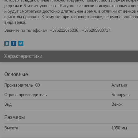
которых всегда отличает любую траурную процессию, выражая искре
родным и близким усопшего. Ритуальные венки с искусственными цв
и будут смотреться достойно длительное время, в отличии от венко
прихотям природы. К тому же, при транспортировке, не нужно волнов
вида венка.
Звоните по телефонам:
+375212676036,
+375295980717.
Характеристики
Основные
Производитель
Альтаир
Страна производитель
Беларусь
Вид
Венок
Размеры
Высота
1050 мм