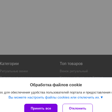
Категории
Топ товаров
Ритуальные венки
Венок ритуальный
Ритуальные корзины
Корзины ритуальные Корона
Гробы
Ритуальная искусственная
Обработка файлов cookie
еловая нить
Искусственная еловая нить
s для обеспечения удобства пользователей портала и предоставления
Гроб Элит
Вы можете настроить файлы cookies или отключить их.
Принять все
Отклонить
Сайт создан на платформе Deal.by