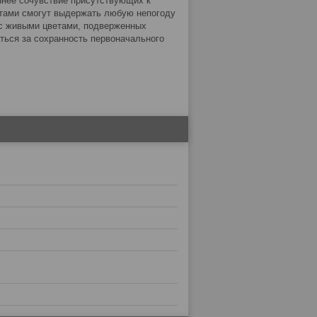
ннее сочувствие присутствующих к
етами смогут выдержать любую непогоду
в с живыми цветами, подверженных
аться за сохранность первоначального