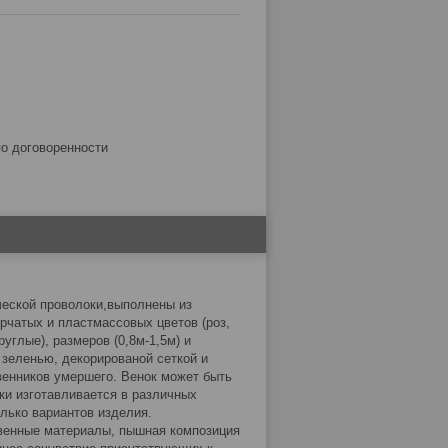
по договоренности
ческой проволоки,выполнены из
рчатых и пластмассовых цветов (роз,
углые), размеров (0,8м-1,5м) и
 зеленью, декорированой сеткой и
енников умершего. Венок может быть
ки изготавливается в различных
лько вариантов изделия.
твенные материалы, пышная композиция