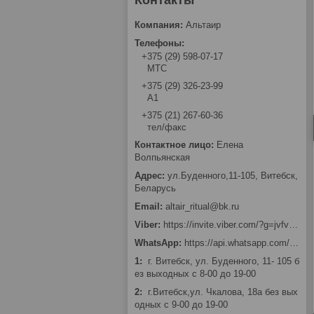
Альтаир
+375 (29) 598-07-17
МТС
+375 (29) 326-23-99
А1
+375 (21) 267-60-36
тел/факс
Елена
Волпьянская
ул.Буденного,11-105, Витебск,
Беларусь
altair_ritual@bk.ru
https://invite.viber.com/?g=jvfv2Bi_0FGtFKVepffKPH0MRV7wqtkn
https://api.whatsapp.com/send?phone=375293262399
1
г. Витебск, ул. Буденного, 11- 105 б
ез выходных с 8-00 до 19-00
2
г.Витебск,ул. Чкалова, 18а без вых
одных с 9-00 до 19-00