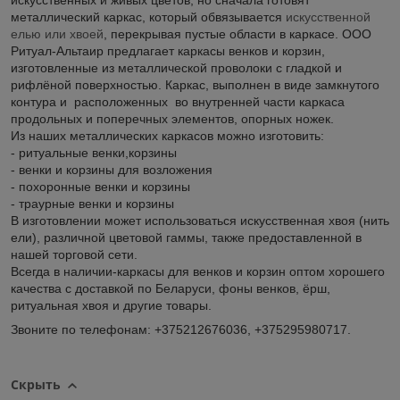
искусственных и живых цветов, но сначала готовят
металлический каркас, который обвязывается
искусственной
елью или хвоей
, перекрывая пустые области в каркасе. ООО
Ритуал-Альтаир предлагает каркасы венков и корзин,
изготовленные из металлической проволоки с гладкой и
рифлёной поверхностью. Каркас, выполнен в виде замкнутого
контура и расположенных во внутренней части каркаса
продольных и поперечных элементов, опорных ножек.
Из наших металлических каркасов можно изготовить:
- ритуальные венки,корзины
- венки и корзины для возложения
- похоронные венки и корзины
- траурные венки и корзины
В изготовлении может использоваться искусственная хвоя (нить
ели), различной цветовой гаммы, также предоставленной в
нашей торговой сети.
Всегда в наличии-каркасы для венков и корзин оптом хорошего
качества с доставкой по Беларуси, фоны венков, ёрш,
ритуальная хвоя и другие товары.
Звоните по телефонам:
+375212676036,
+375295980717.
Скрыть