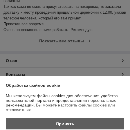
наличкой.

Так как сама не смогла присутствовать на похоронах, то заказала 
доставку к месту проведения прощальной церемонии к 12.00, указав 
телефон человека, который его там примет.

Привезли все вовремя.

Очень понравилось с ними работать. Рекомендую.
Показать все отзывы
О нас
Контакты
Обработка файлов cookie
Доставка и оплата
Мы используем файлы cookies для обеспечения удобства
пользователей портала и предоставления персональных
График работы
рекомендаций.
Вы можете настроить файлы cookies или
отключить их.
Полная версия сайта
Принять
Политика обработки cookies