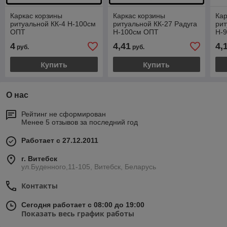
Каркас корзины
Каркас корзины
Кар
ритуальной КК-4 Н-100см
ритуальной КК-27 Радуга
рит
ОПТ
Н-100см ОПТ
Н-
4
4,41
4,
руб.
руб.
Купить
Купить
О нас
Рейтинг не сформирован
Менее 5 отзывов за последний год
Работает с 27.12.2011
г. Витебск
ул.Буденного,11-105, Витебск, Беларусь
Контакты
Сегодня работает с 08:00 до 19:00
Показать весь график работы