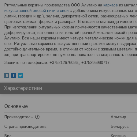
Ритуальные корзины производства ООО Альтаир на
каркасе
из метал
искусственной еловой нити и хвои
с добавлением искусственных мате
лилий, гвоздик и др.), зелени, декоративной сетки, разнообразных л
цветовых гаммах, формах и размерах. В магазине мы всегда имеем не
При изготовлении ритуальных корзин применяются качественные мате
деформируются, выполнены из толстой прочной металлической пров
Альтаир. Все наши корзины имеют четыре металлические ножки для бо
снег. Ритуальные корзины с искусственными цветами смогут выдержа
достойно длительное время, в отличии от корзин с живыми цветами,
же, при транспортировке, не нужно волноваться за сохранность перво
Звоните по телефонам:
+375212676036,
+375295980717.
Характеристики
Основные
Производитель
Альтаир
Страна производитель
Беларусь
Вид
Корзина