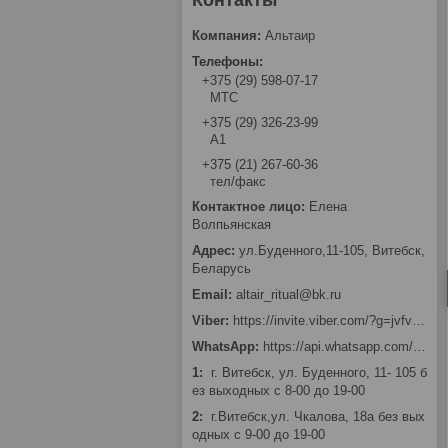
Альтаир
+375 (29) 598-07-17
МТС
+375 (29) 326-23-99
А1
+375 (21) 267-60-36
тел/факс
Елена
Волпьянская
ул.Буденного,11-105, Витебск,
Беларусь
altair_ritual@bk.ru
https://invite.viber.com/?g=jvfv2Bi_0FGtFKVepffKPH0MRV7wqtkn
https://api.whatsapp.com/send?phone=375293262399
1
г. Витебск, ул. Буденного, 11- 105 б
ез выходных с 8-00 до 19-00
2
г.Витебск,ул. Чкалова, 18а без вых
одных с 9-00 до 19-00