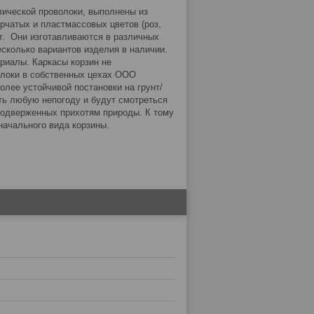
лической проволоки, выполнены из
рчатых и пластмассовых цветов (роз,
ент. Они изготавливаются в различных
сколько вариантов изделия в наличии.
риалы. Каркасы корзин не
олоки в собственных цехах ООО
лее устойчивой постановки на грунт/
ть любую непогоду и будут смотреться
 подверженных прихотям природы. К тому
начального вида корзины.