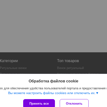
Категории
Топ товаров
Ритуальные венки
Венок ритуальный
Ритуальные корзины
Корзины ритуальные Корона
Гробы
Ритуальная искусственная
Обработка файлов cookie
еловая нить
Искусственная еловая нить
s для обеспечения удобства пользователей портала и предоставления
Гроб Элит
Вы можете настроить файлы cookies или отключить их.
Принять все
Отклонить
Сайт создан на платформе Deal.by