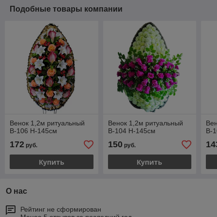
Подобные товары компании
Венок 1,2м ритуальный
Венок 1,2м ритуальный
Вен
В-106 Н-145см
В-104 Н-145см
В-1
172
150
14
руб.
руб.
Купить
Купить
О нас
Рейтинг не сформирован